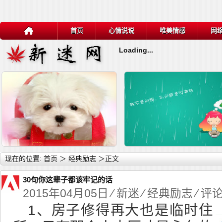
首页
心情说说
唯美情感
网
Loading...
详细内容
详
现在的位置:
首页
＞
经典励志
＞正文
30句你这辈子都该牢记的话
2015年04月05日 ⁄
新迷
⁄
经典励志
⁄ 评
1、房子修得再大也是临时住
关于逆境的名言10句
关于战胜逆境的名言