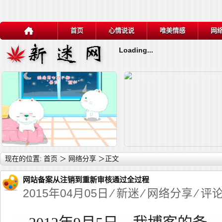
首页
心情说说
唯美情感
网
Loading...
详细内容
详
现在的位置:
首页
＞
网络分享
＞正文
网站备案从注销到重新审核通过全过程
2015年04月05日 ⁄
新迷
⁄
网络分享
⁄ 评
10则幽默小故事，让思维拐个弯
网站备案被注销引发网站生存