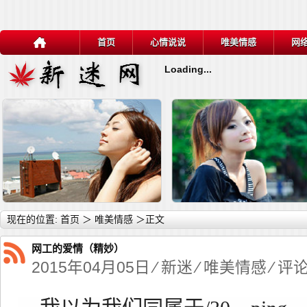
首页
心情说说
唯美情感
网
Loading...
详细内容
详
现在的位置:
首页
＞
唯美情感
＞正文
网工的爱情（精妙）
2015年04月05日 ⁄
新迷
⁄
唯美情感
⁄ 评
伤人心的话
网工的爱情（精妙）