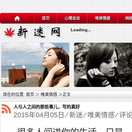
首页
心情说说
唯美情感
网
Loading...
详细内容
详
现在的位置:
首页
＞
唯美情感
＞正文
人与人之间的那些事儿，写的真好
2015年04月05日 ⁄
新迷
⁄
唯美情感
⁄ 评
伤人心的话
网工的爱情（精妙）