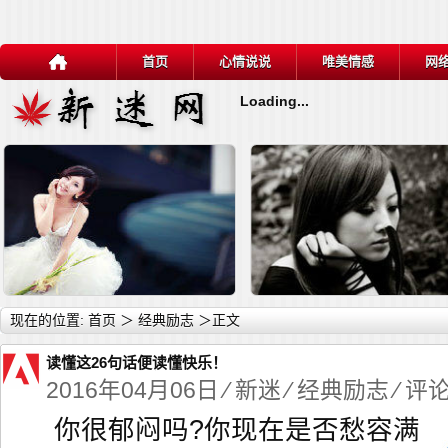
首页
心情说说
唯美情感
网
Loading...
详细内容
详
现在的位置:
首页
＞
经典励志
＞正文
读懂这26句话便读懂快乐！
2016年04月06日 ⁄
新迷
⁄
经典励志
⁄ 评
你很郁闷吗?你现在是否愁容满
关于逆境的名言10句
关于战胜逆境的名言